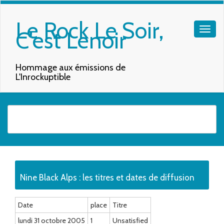
Le Rock Le Soir,
C'est Lenoir
Hommage aux émissions de
L'Inrockuptible
Quand les résultats de l'auto-complétion sont disponibles, utilisez les f
Nine Black Alps : les titres et dates de diffusion
Date
place
Titre
lundi 31 octobre 2005
1
Unsatisfied