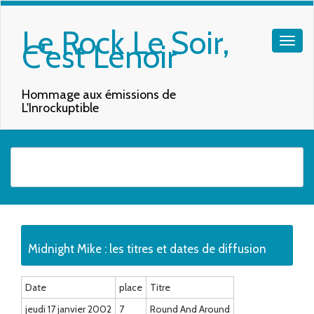
Le Rock Le Soir,
C'est Lenoir
Hommage aux émissions de
L'Inrockuptible
Quand les résultats de l'auto-complétion sont disponibles, utilisez les f
Midnight Mike : les titres et dates de diffusion
Date
place
Titre
jeudi 17 janvier 2002
7
Round And Around