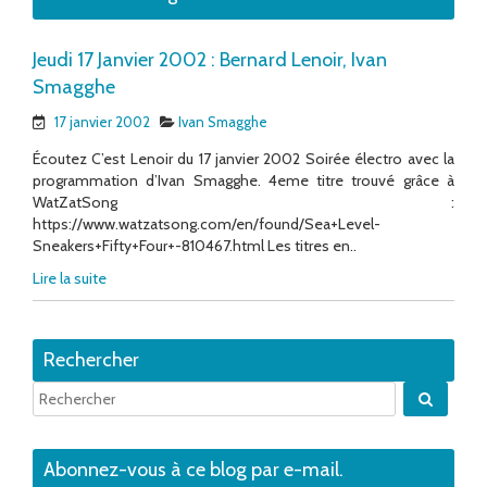
Jeudi 17 Janvier 2002 : Bernard Lenoir, Ivan
Smagghe
17 janvier 2002
Ivan Smagghe
Écoutez C’est Lenoir du 17 janvier 2002 Soirée électro avec la
programmation d’Ivan Smagghe. 4eme titre trouvé grâce à
WatZatSong :
https://www.watzatsong.com/en/found/Sea+Level-
Sneakers+Fifty+Four+-810467.html Les titres en..
Lire la suite
Rechercher
Quand 
Abonnez-vous à ce blog par e-mail.