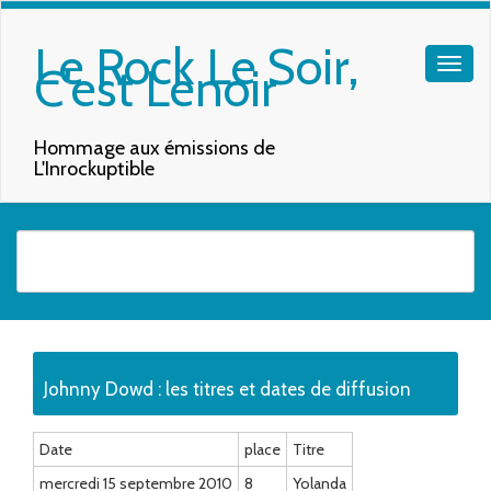
Le Rock Le Soir,
C'est Lenoir
Hommage aux émissions de
L'Inrockuptible
Quand les résultats de l'auto-complétion sont disponibles, utilisez les f
Johnny Dowd : les titres et dates de diffusion
Date
place
Titre
mercredi 15 septembre 2010
8
Yolanda