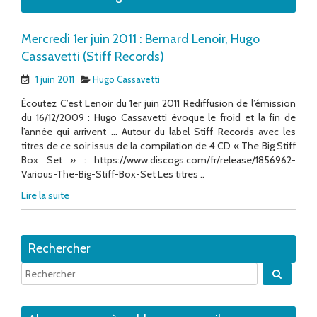
Mercredi 1er juin 2011 : Bernard Lenoir, Hugo
Cassavetti (Stiff Records)
1 juin 2011
Hugo Cassavetti
Écoutez C’est Lenoir du 1er juin 2011 Rediffusion de l’émission
du 16/12/2009 : Hugo Cassavetti évoque le froid et la fin de
l’année qui arrivent … Autour du label Stiff Records avec les
titres de ce soir issus de la compilation de 4 CD « The Big Stiff
Box Set » : https://www.discogs.com/fr/release/1856962-
Various-The-Big-Stiff-Box-Set Les titres ..
Lire la suite
Rechercher
Quand 