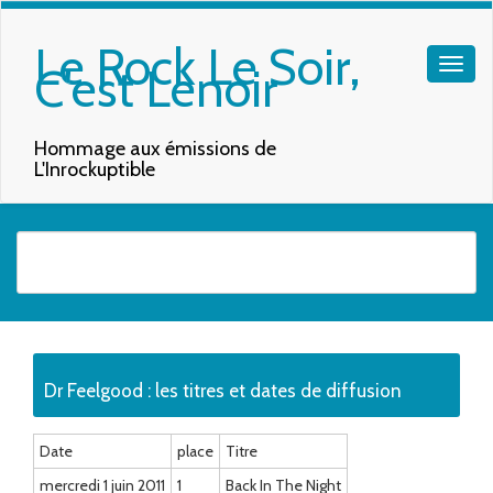
Le Rock Le Soir,
C'est Lenoir
Hommage aux émissions de
L'Inrockuptible
Quand les résultats de l'auto-complétion sont disponibles, utilisez les f
Dr Feelgood : les titres et dates de diffusion
Date
place
Titre
mercredi 1 juin 2011
1
Back In The Night