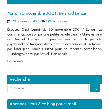
Mardi 20 novembre 2001 : Bernard Lenoir
20 novembre 2001
100 % musique
Écoutez C’est Lenoir du 20 novembre 2001 “ Et oui, ça
commençait ce soir par une petite balade dans la Chrysler rose
de Dashiell Hedayat, un précieux vestige de la période
psychédélique française du tout début des années 70, retrouvé
par l’ami Jean-François Bizot pour sa récente compilation
“L’underground vu par Actuel”. Il en parlait ..
Lire la suite
Rechercher
Quand 
Abonnez-vous à ce blog par e-mail.