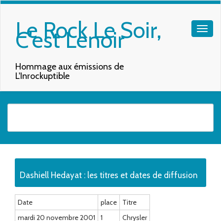
Le Rock Le Soir,
C'est Lenoir
Hommage aux émissions de
L'Inrockuptible
Quand les résultats de l'auto-complétion sont disponibles, utilisez les f
Dashiell Hedayat : les titres et dates de diffusion
Date
place
Titre
mardi 20 novembre 2001
1
Chrysler