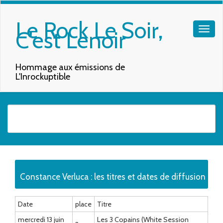
Le Rock Le Soir,
C'est Lenoir
Hommage aux émissions de
L'Inrockuptible
Quand les résultats de l'auto-complétion sont disponibles, utilisez les f
Constance Verluca : les titres et dates de diffusion
Date
place
Titre
mercredi 13 juin
Les 3 Copains (White Session