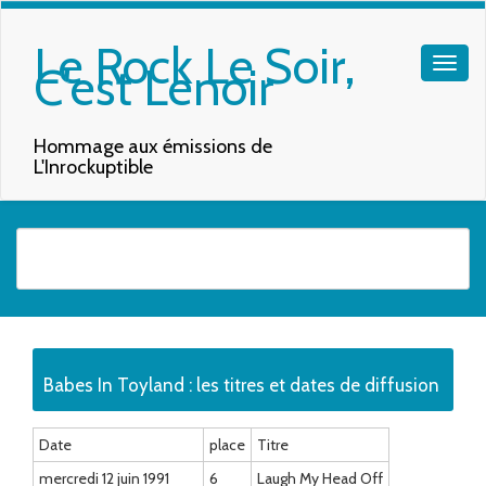
Le Rock Le Soir,
C'est Lenoir
Hommage aux émissions de
L'Inrockuptible
Quand les résultats de l'auto-complétion sont disponibles, utilisez les f
Babes In Toyland : les titres et dates de diffusion
Date
place
Titre
mercredi 12 juin 1991
6
Laugh My Head Off